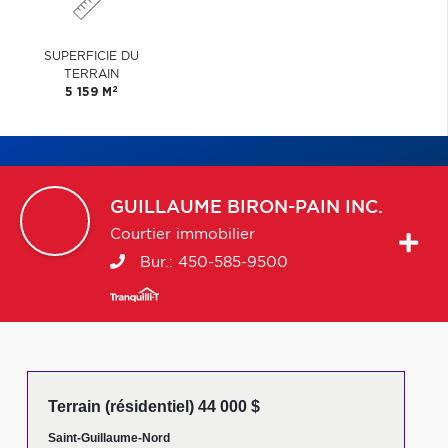
SUPERFICIE DU
TERRAIN
2
5 159 M
GUILLAUME
BIRON-PAIN INC.
Courtier immobilier
Bur.:
450-585-9500
Terrain (résidentiel) 44 000 $
Saint-Guillaume-Nord