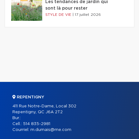
Les tendances de jardin qui
sont là pour rester
STYLE DE VIE
|
17 juillet 2026
REPENTIGNY
411 Rue Notre-Dame, Local 302
Repentigny, QC J6A 2T2
Bur.:
Cell.:
514 835-2981
Courriel:
m.dumais@me.com